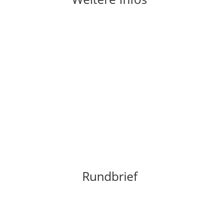
AGB
Kontoverbindung
Datenschutzerklärung
Impressum
FAQ – Fragen & Antworten
Rundbrief
Das Ökodorf Institut verschickt einen regelmässigen