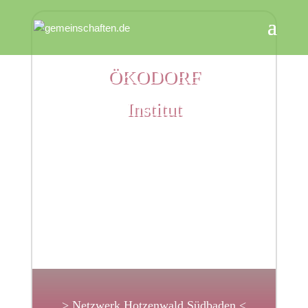
ÖKODORF
Institut
> Netzwerk Hotzenwald Südbaden <