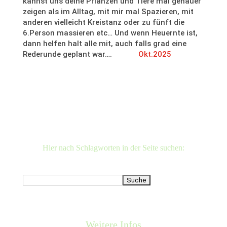
kannst uns deine Pflanzen und Tiere mal genauer
zeigen als im Alltag, mit mir mal Spazieren, mit
anderen vielleicht Kreistanz oder zu fünft die
6.Person massieren etc… Und wenn Heuernte ist,
dann helfen halt alle mit, auch falls grad eine
Rederunde geplant war….
Okt.2025
Hier nach Schlagworten in der Seite suchen:
Suchen
nach:
Weitere Infos