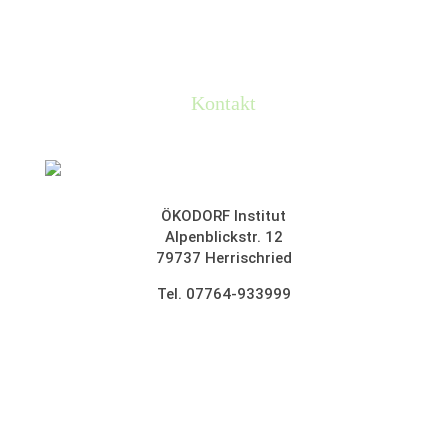
oekodorf@gemeinschaften.de
Weitere Infos dazu gibt es hier.
Kontakt
ÖKODORF Institut
Alpenblickstr. 12
79737 Herrischried
Tel. 07764-933999
oekodorf@gemeinschaften.de