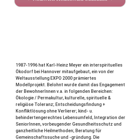
ÖKODORF-Institut seit 1995 Teil des
Gemeinschaftsnetzwerks Südbaden
1987-1996 hat Karl-Heinz Meyer ein interspirituelles
Ökodorf bei Hannover mitaufgebaut, ein von der
Weltausstellung EXPO 2000 prämiertes
Modellprojekt. Belohnt wurde damit das Engagement
der BewohnerInnen v.a. in folgenden Bereichen:
Ökologie / Permakultur, kulturelle, spirituelle &
religiöse Toleranz; Entscheidungsfindung +
Konfliktlösung ohne Verlierer; kind- u.
behindertengerechtes Lebensumfeld, Integration der
SeniorInnen, vorbeugender Gesundheitsschutz und
ganzheitliche Heilmethoden; Beratung für
Gemeinschaftssuche und -gründung. Die