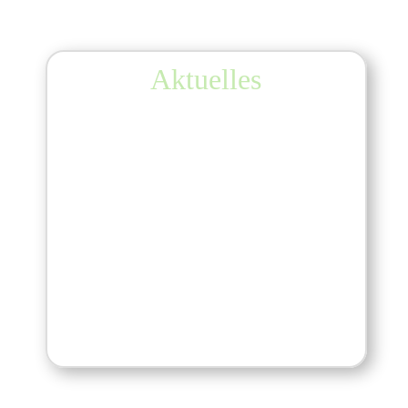
oekodorf@gemeinschaften.de 3.24
Aktuelles
Info-Telefon 07764-933999
oekodorf@gemeinschaften.de
oder direkt auf der Kontaktseite
Verlängern aller Aufenthalte möglich mit
Wandern für Gemeinschaftssuche
/gründung – Visionsklärung –
Entscheidungsfindung – Konfliktlösung oder
Naturgenuß & Erholung
hier geht es zur Übersicht
für die aktuellen Termine
Hotzenwald – Infos aus unserem