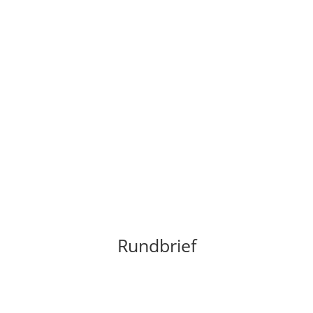
AGB
Kontoverbindung
Datenschutzerklärung
Impressum
FAQ – Fragen & Antworten
Rundbrief
Das Ökodorf Institut verschickt einen regelmässigen