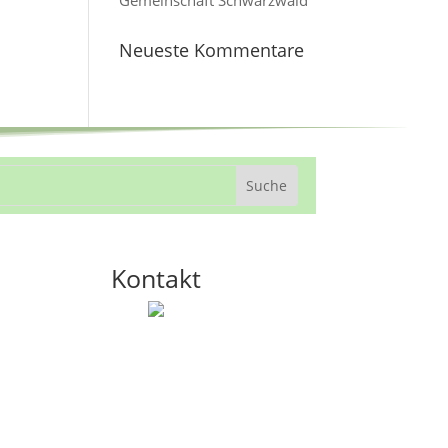
Gemeinschaft Schwarzwald
Neueste Kommentare
Kontakt
ÖKODORF Institut
Alpenblickstr. 12
79737 Herrischried