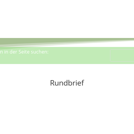
 in der Seite suchen:
Rundbrief
Das Ökodorf Institut verschickt einen
regelmässigen kostenlosen Rundbrief. Zum
Abonnieren schicken Sie bitte eine Mail mit
Name, Telefon und Adresse. Abmeldung ist