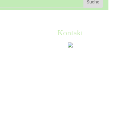
Kontakt
ÖKODORF Institut
Alpenblickstr. 12
79737 Herrischried
Tel. 07764-933999
oekodorf@gemeinschaften.de