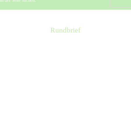
n der Seite suchen:
Rundbrief
Das Ökodorf Institut verschickt einen regelmässigen
kostenlosen Rundbrief. Zum Abonnieren schicken Sie
bitte eine Mail mit Name, Telefon und Adresse.
Abmeldung ist jederzeit wieder möglich.
oekodorf@gemeinschaften.de
Weitere Infos dazu gibt es hier.