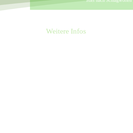
Hier nach Schlagworten i
Weitere Infos
AGB
Kontoverbindung
Datenschutzerklärung
Impressum
FAQ – Fragen & Antworten